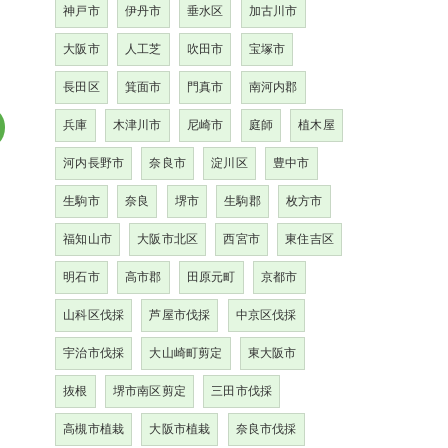
神戸市
伊丹市
垂水区
加古川市
大阪市
人工芝
吹田市
宝塚市
長田区
箕面市
門真市
南河内郡
兵庫
木津川市
尼崎市
庭師
植木屋
河内長野市
奈良市
淀川区
豊中市
生駒市
奈良
堺市
生駒郡
枚方市
福知山市
大阪市北区
西宮市
東住吉区
明石市
高市郡
田原元町
京都市
山科区伐採
芦屋市伐採
中京区伐採
宇治市伐採
大山崎町剪定
東大阪市
抜根
堺市南区剪定
三田市伐採
高槻市植栽
大阪市植栽
奈良市伐採