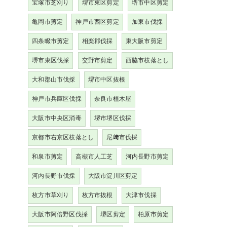
宝塚市芝刈り
堺市東区剪定
堺市中区剪定
亀岡市剪定
神戸市西区剪定
加東市伐採
四条畷市剪定
相楽郡伐採
東大阪市剪定
堺市東区伐採
交野市剪定
西脇市枝落とし
大和郡山市伐採
堺市中区抜根
神戸市兵庫区伐採
奈良市植木屋
大阪市中央区消毒
堺市堺区伐採
京都市右京区枝落とし
尼﨑市伐採
和泉市剪定
高槻市人工芝
河内長野市剪定
河内長野市伐採
大阪市淀川区剪定
枚方市草刈り
枚方市抜根
大津市伐採
大阪市阿倍野区伐採
堺区剪定
柏原市剪定