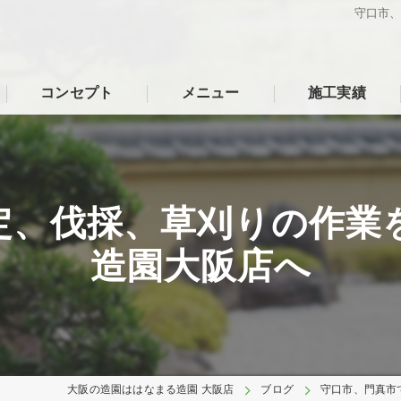
守口市
コンセプト
メニュー
施工実績
定、伐採、草刈りの作業
造園大阪店へ
大阪の造園ははなまる造園 大阪店
ブログ
守口市、門真市