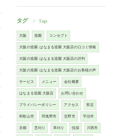
タグ
Tags
大阪
造園
コンセプト
大阪の造園･はなまる造園 大阪店の口コミ情報
大阪の造園･はなまる造園 大阪店の評判
大阪の造園･はなまる造園 大阪店のお客様の声
サービス
メニュー
会社概要
はなまる造園 大阪店
お問い合わせ
プライバシーポリシー
アクセス
剪定
和歌山市
羽曳野市
交野市
宇治市
京都
芝刈り
草刈り
伐採
川西市