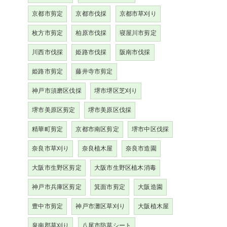
京都市剪定
京都市伐採
京都市草刈り
枚方市剪定
柏原市伐採
寝屋川市剪定
川西市伐採
姫路市伐採
阪南市伐採
姫路市剪定
藤井寺市剪定
神戸市須磨区伐採
堺市堺区芝刈り
堺市美原区剪定
堺市美原区伐採
精華町剪定
京都市南区剪定
堺市中区伐採
奈良市草刈り
奈良植木屋
奈良市造園
大阪市生野区剪定
大阪市生野区植木消毒
神戸市兵庫区剪定
箕面市剪定
大阪造園
豊中市剪定
神戸市灘区草刈り
大阪植木屋
泉南郡草刈り
八尾市防草シート