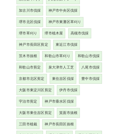
加古川市伐採
神戸市中央区伐採
堺市北区伐採
神戸市東灘区草刈り
堺市草刈り
堺市植木屋
高槻市伐採
神戸市長田区剪定
東近江市伐採
茨木市抜根
和歌山市草刈り
和歌山市伐採
和歌山市剪定
泉大津市人工芝
八尾市伐採
京都市北区剪定
東住吉区伐採
豊中市伐採
大阪市東淀川区剪定
伊丹市伐採
宇治市剪定
神戸市垂水区伐採
大阪市東住吉区剪定
箕面市抜根
三田市植栽
神戸市長田区抜根