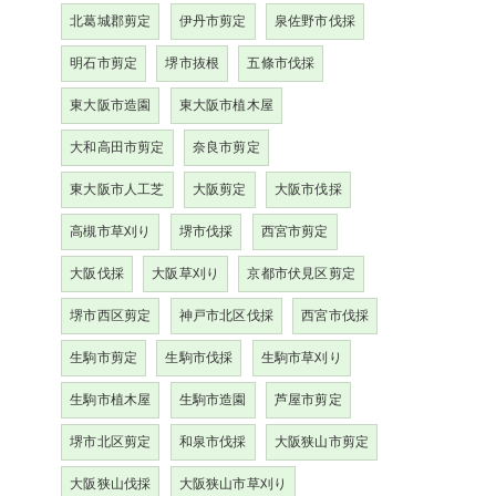
北葛城郡剪定
伊丹市剪定
泉佐野市伐採
明石市剪定
堺市抜根
五條市伐採
東大阪市造園
東大阪市植木屋
大和高田市剪定
奈良市剪定
東大阪市人工芝
大阪剪定
大阪市伐採
高槻市草刈り
堺市伐採
西宮市剪定
大阪伐採
大阪草刈り
京都市伏見区剪定
堺市西区剪定
神戸市北区伐採
西宮市伐採
生駒市剪定
生駒市伐採
生駒市草刈り
生駒市植木屋
生駒市造園
芦屋市剪定
堺市北区剪定
和泉市伐採
大阪狭山市剪定
大阪狭山伐採
大阪狭山市草刈り