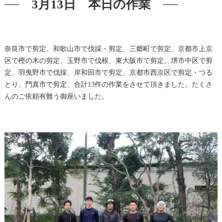
3月13日 本日の作業
奈良市で剪定、和歌山市で伐採・剪定、三郷町で剪定、京都市上京
区で樫の木の剪定、玉野市で伐根、東大阪市で剪定、堺市中区で剪
定、羽曳野市で伐採、岸和田市で剪定、京都市西京区で剪定・つる
とり、門真市で剪定、合計13件の作業をさせて頂きました。たくさ
んのご依頼有難う御座いました。