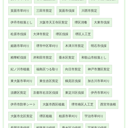
箕面市草刈り
三田市剪定
箕面市伐採
川西市剪定
伊丹市枝落とし
大阪市天王寺区剪定
堺区消毒
大東市伐採
松原市伐採
大津市剪定
堺区伐採
堺区人工芝
姫路市草刈り
堺市中区草刈り
木津川市剪定
明石市伐採
精華町伐採
岸和田市剪定
垂水区剪定
和歌山市枝落とし
紀ノ川市植栽
福島区つる取り
向日市剪定
神戸市灘区剪定
東大阪市草刈り
東住吉区剪定
鶴見区伐採
加古川市草刈り
須磨区剪定
京都市右京区伐採
東淀川区伐採
伊丹市草刈り
伊丹市防草シート
大阪市西区植栽
堺市南区人工芝
西宮市抜根
大阪市北区剪定
堺区植栽
柏原市草刈り
宇治市草刈り
長岡京市伐採
姫路市で伐採
垂水区で伐採
宝塚市で伐採