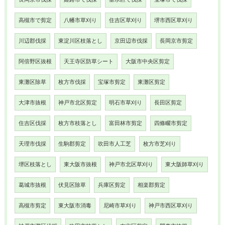
高槻市で剪定
八幡市草刈り
住吉区草刈り
堺市西区草刈り
川辺郡伐採
東淀川区枝落とし
京田辺市伐採
長岡京市剪定
阿倍野区抜根
天王寺区防草シート
大阪市中央区剪定
東灘区除草
枚方市伐採
宝塚市剪定
東灘区剪定
大津市抜根
神戸市北区剪定
明石市草刈り
長田区剪定
住吉区伐採
枚方市枝落とし
富田林市剪定
四條畷市剪定
天理市伐採
生駒郡剪定
吹田市人工芝
枚方市芝刈り
堺区枝落とし
東大阪市抜根
神戸市北区草刈り
東大阪師草刈り
葛城市抜根
伏見区除草
兵庫区剪定
相楽郡剪定
高槻市剪定
東大阪市消毒
尼崎市草刈り
神戸市西区草刈り