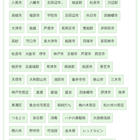
八尾市
八幡市
京田辺市」
相楽郡
松原市
川辺郡
高槻市
橿原市
宇陀市
京田辺市
向日市
四條畷市
大津市
植栽
芦屋市
長岡京市
豊能郡
岸和田市
高砂
守口市
泉大津市
姫路市
貝塚市
富田林市
松原市 大阪市 堺市
神戸市 京都市 芦屋市 西宮市
桜井市 北葛城郡
草津市
揖保郡
柏原市
香芝市
天理市
大和郡山市
池田市
藤井寺市
狭山市
三木市
神戸市剪定
庭鹿
庭福
庭吉
四条畷市
摂津市
除草
東灘区
集合住宅剪定
桜枝打ち
梅の木剪定
松の木の剪定
つるとり
加古郡
消毒
ハチの巣駆除
大規模伐採
樫の木
野州市
竹伐採
金木犀
レッドロビン