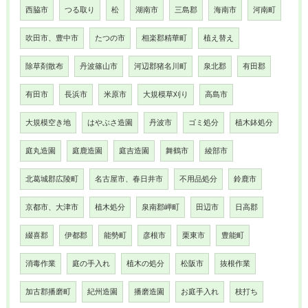
西脇市
つる取り
松
湖南市
三島郡
海南市
河南町
吹田市、豊中市
たつの市
相楽郡精華町
植え替え
除草剤散布
丹波篠山市
河辺郡猪名川町
泉北郡
有田郡
有田市
長浜市
米原市
大規模草刈り
高島市
大規模空き地
はやぶさ造園
丹波市
ゴミ処分
植木鉢処分
庭丸造園
庭鹿造園
庭吉造園
舞鶴市
綾部市
北葛城郡広陵町
名古屋市、春日井市
不用品処分
鈴鹿市
京都市、大津市
植木処分
泉南郡岬町
田辺市
日高郡
綴喜郡
伊都郡
能勢町
彦根市
栗東市
豊能町
消毒作業
庭の手入れ
植木の処分
松阪市
抜根作業
加古郡播磨町
紀州造園
播磨造園
お庭手入れ
枝打ち