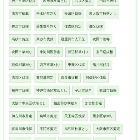
神戸市灘区伐採
吹田市枝落とし
右京区剪定
門真市抜根
西宮市植栽
垂水区草刈り
長田区伐採
東大阪市枝落とし
香芝市伐採
蒲生郡草刈り
住吉区剪定
灘区伐採
高砂市剪定
高砂市伐採
寝屋川市人工芝
吹田市消毒
吹田市草刈り
東淀川区剪定
川辺郡草刈り
京田辺抜根
揖保郡草刈り
西宮市草刈り
東灘区伐採
船井郡伐採
西京区伐採
豊能郡剪定
奈良市抜根
阿倍野区伐採
桜井市伐採
神戸市西区枝落とし
宇治市除草
吹田市伐採
大阪市中央区枝落とし
相楽郡砂利敷き
加古郡剪定
加古川市剪定
葛城市剪定
天王寺区伐採
西京区草刈り
寝屋川市伐採
宇陀市剪定
福島区枝落とし
大阪市西区剪定