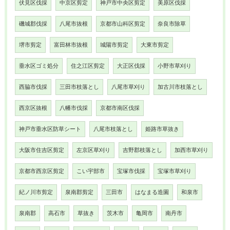
伏見区伐採
中京区剪定
神戸市中央区剪定
美原区伐採
磯城郡伐採
八尾市抜根
京都市山科区剪定
奈良市除草
堺市剪定
富田林市抜根
城陽市剪定
大東市剪定
垂水区ゴミ処分
住之江区剪定
大正区伐採
小野市草刈り
西脇市伐採
三田市枝落とし
八尾市草刈り
加古川市枝落とし
西京区抜根
八幡市伐採
京都市南区伐採
神戸市垂水区防草シート
八尾市枝落とし
姫路市草抜き
大阪市住吉区剪定
左京区草刈り
吉野郡枝落とし
加西市草刈り
京都市西京区剪定
こい宇部市
宝塚市伐採
宝塚市草刈り
紀ノ川市剪定
泉南郡剪定
三田市
はなまる造園
和泉市
泉南郡
高石市
草抜き
茨木市
亀岡市
南丹市