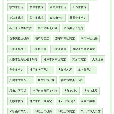
枚方市剪定
柏原市伐採
寝屋川市剪定
川西市伐採
姫路市伐採
阪南市伐採
姫路市剪定
藤井寺市剪定
神戸市須磨区伐採
堺市堺区芝刈り
堺市美原区剪定
堺市美原区伐採
精華町剪定
京都市南区剪定
堺市中区伐採
奈良市草刈り
奈良植木屋
奈良市造園
大阪市生野区剪定
大阪市生野区植木消毒
神戸市兵庫区剪定
箕面市剪定
大阪造園
豊中市剪定
神戸市灘区草刈り
大阪植木屋
泉南郡草刈り
八尾市防草シート
加古川市伐採
神戸市中央区伐採
堺市北区伐採
神戸市東灘区草刈り
堺市草刈り
堺市植木屋
高槻市伐採
神戸市長田区剪定
東近江市伐採
茨木市抜根
和歌山市草刈り
和歌山市伐採
和歌山市剪定
泉大津市人工芝