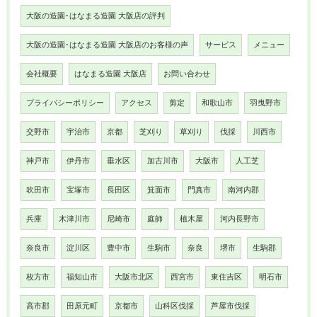
大阪の造園･はなまる造園 大阪店の評判
大阪の造園･はなまる造園 大阪店のお客様の声
サービス
メニュー
会社概要
はなまる造園 大阪店
お問い合わせ
プライバシーポリシー
アクセス
剪定
和歌山市
羽曳野市
交野市
宇治市
京都
芝刈り
草刈り
伐採
川西市
神戸市
伊丹市
垂水区
加古川市
大阪市
人工芝
吹田市
宝塚市
長田区
箕面市
門真市
南河内郡
兵庫
木津川市
尼崎市
庭師
植木屋
河内長野市
奈良市
淀川区
豊中市
生駒市
奈良
堺市
生駒郡
枚方市
福知山市
大阪市北区
西宮市
東住吉区
明石市
高市郡
田原元町
京都市
山科区伐採
芦屋市伐採