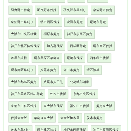
羽曳野市剪定
羽曳野市伐採
羽曳野市草刈り
泉佐野市剪定
泉佐野市草刈り
堺市西区伐採
吹田市剪定
尼崎市剪定
大阪市中央区植栽
橿原市剪定
神戸市須磨区剪定
神戸市北区特殊伐採
加古郡伐採
西成区剪定
堺市南区伐採
芦屋市抜根
堺市美原区草刈り
尼崎市伐採
四条畷市伐採
堺市南区草刈り
八尾市剪定
守口市剪定
堺区除草
大阪市都島区剪定
八尾市人工芝
北葛城郡消毒
神戸市垂水区松の剪定
茨木市伐採
京都市北区伐採
京都市山科区伐採
東大阪市伐採
福知山市伐採
剪定東大阪
伐採東大阪
草刈り東大阪
東大阪植木屋
茨木市剪定
茨木市草刈り
堺市北区抜根
神戸市西区伐採
神戸市長田区伐採