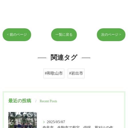
< 前のページ
一覧に戻る
次のページ >
関連タグ
#和歌山市
#岩出市
最近の投稿
Recent Posts
2025/05/07
奈良市、生駒市で剪定、伐採、草刈りの作業を頼むなら はなまる造園