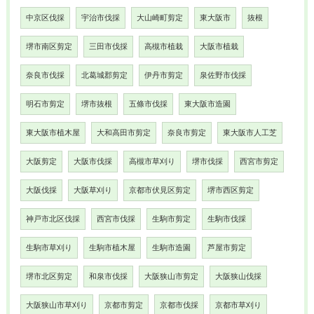
中京区伐採
宇治市伐採
大山崎町剪定
東大阪市
抜根
堺市南区剪定
三田市伐採
高槻市植栽
大阪市植栽
奈良市伐採
北葛城郡剪定
伊丹市剪定
泉佐野市伐採
明石市剪定
堺市抜根
五條市伐採
東大阪市造園
東大阪市植木屋
大和高田市剪定
奈良市剪定
東大阪市人工芝
大阪剪定
大阪市伐採
高槻市草刈り
堺市伐採
西宮市剪定
大阪伐採
大阪草刈り
京都市伏見区剪定
堺市西区剪定
神戸市北区伐採
西宮市伐採
生駒市剪定
生駒市伐採
生駒市草刈り
生駒市植木屋
生駒市造園
芦屋市剪定
堺市北区剪定
和泉市伐採
大阪狭山市剪定
大阪狭山伐採
大阪狭山市草刈り
京都市剪定
京都市伐採
京都市草刈り