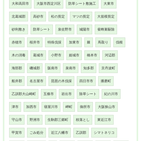
大和高田市
大阪市西淀川区
防草シート敷施工
大東市
北葛城郡
高砂市
松の剪定
マツの剪定
大規模剪定
砂利敷き
防草シート
泉佐野市
城陽市
雀蜂巣駆除
赤穂市
桜井市
特殊伐採
加東市
棘
蔦取り
伐根
木の消毒
葛城市
小野市
姫城市
橋本市
河辺郡
海部郡
磯城郡
阪南市
泉南市
知多郡
京丹波町
船井郡
名古屋市
琵琶の木伐採
四日市市
播磨町
乙訓郡大山崎町
五條市
岩出市
除草シート
紀の川市
津市
加西市
寝屋川市
岬町
御所市
大阪狭山市
守山市
野洲市
生駒郡三郷町
枝落とし
東近江市
甲賀市
ごみ処分
近江八幡市
乙訓郡
シマトネリコ