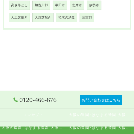
高さ落とし
加古川郡
半田市
志摩市
伊勢市
人工芝敷き
天然芝敷き
植木の消毒
三重郡
0120-466-676
お問い合わせはこちら
コンセプト
大阪の造園･はなまる造園 大阪店の口コミ情報
大阪の造園･はなまる造園 大阪店の評判
大阪の造園･はなまる造園 大阪店のお客様の声