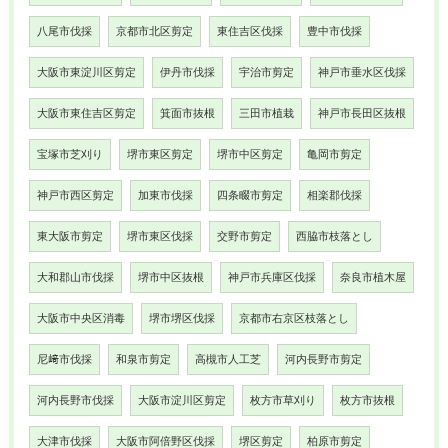
八尾市伐採
京都市北区剪定
東住吉区伐採
豊中市伐採
大阪市東淀川区剪定
伊丹市伐採
宇治市剪定
神戸市垂水区伐採
大阪市東住吉区剪定
箕面市抜根
三田市植栽
神戸市長田区抜根
宝塚市芝刈り
堺市東区剪定
堺市中区剪定
亀岡市剪定
神戸市西区剪定
加東市伐採
四条畷市剪定
相楽郡伐採
東大阪市剪定
堺市東区伐採
交野市剪定
西脇市枝落とし
大和郡山市伐採
堺市中区抜根
神戸市兵庫区伐採
奈良市植木屋
大阪市中央区消毒
堺市堺区伐採
京都市右京区枝落とし
尼﨑市伐採
和泉市剪定
高槻市人工芝
河内長野市剪定
河内長野市伐採
大阪市淀川区剪定
枚方市草刈り
枚方市抜根
大津市伐採
大阪市阿倍野区伐採
堺区剪定
柏原市剪定