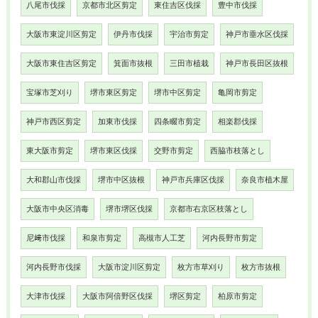
八尾市伐採
京都市北区剪定
東住吉区伐採
豊中市伐採
大阪市東淀川区剪定
伊丹市伐採
宇治市剪定
神戸市垂水区伐採
大阪市東住吉区剪定
箕面市抜根
三田市植栽
神戸市長田区抜根
宝塚市芝刈り
堺市東区剪定
堺市中区剪定
亀岡市剪定
神戸市西区剪定
加東市伐採
四条畷市剪定
相楽郡伐採
東大阪市剪定
堺市東区伐採
交野市剪定
西脇市枝落とし
大和郡山市伐採
堺市中区抜根
神戸市兵庫区伐採
奈良市植木屋
大阪市中央区消毒
堺市堺区伐採
京都市右京区枝落とし
尼﨑市伐採
和泉市剪定
高槻市人工芝
河内長野市剪定
河内長野市伐採
大阪市淀川区剪定
枚方市草刈り
枚方市抜根
大津市伐採
大阪市阿倍野区伐採
堺区剪定
柏原市剪定