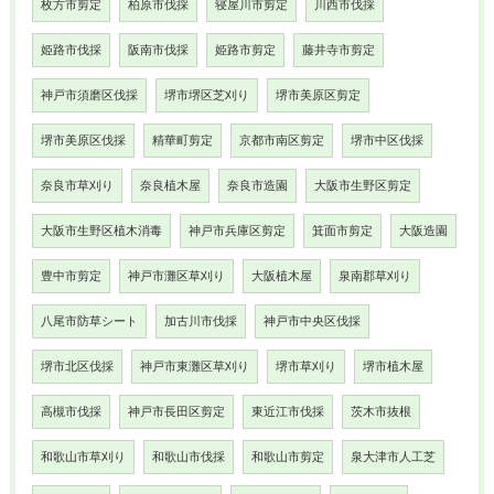
枚方市剪定
柏原市伐採
寝屋川市剪定
川西市伐採
姫路市伐採
阪南市伐採
姫路市剪定
藤井寺市剪定
神戸市須磨区伐採
堺市堺区芝刈り
堺市美原区剪定
堺市美原区伐採
精華町剪定
京都市南区剪定
堺市中区伐採
奈良市草刈り
奈良植木屋
奈良市造園
大阪市生野区剪定
大阪市生野区植木消毒
神戸市兵庫区剪定
箕面市剪定
大阪造園
豊中市剪定
神戸市灘区草刈り
大阪植木屋
泉南郡草刈り
八尾市防草シート
加古川市伐採
神戸市中央区伐採
堺市北区伐採
神戸市東灘区草刈り
堺市草刈り
堺市植木屋
高槻市伐採
神戸市長田区剪定
東近江市伐採
茨木市抜根
和歌山市草刈り
和歌山市伐採
和歌山市剪定
泉大津市人工芝