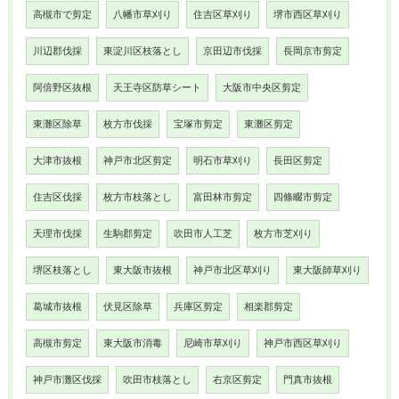
高槻市で剪定
八幡市草刈り
住吉区草刈り
堺市西区草刈り
川辺郡伐採
東淀川区枝落とし
京田辺市伐採
長岡京市剪定
阿倍野区抜根
天王寺区防草シート
大阪市中央区剪定
東灘区除草
枚方市伐採
宝塚市剪定
東灘区剪定
大津市抜根
神戸市北区剪定
明石市草刈り
長田区剪定
住吉区伐採
枚方市枝落とし
富田林市剪定
四條畷市剪定
天理市伐採
生駒郡剪定
吹田市人工芝
枚方市芝刈り
堺区枝落とし
東大阪市抜根
神戸市北区草刈り
東大阪師草刈り
葛城市抜根
伏見区除草
兵庫区剪定
相楽郡剪定
高槻市剪定
東大阪市消毒
尼崎市草刈り
神戸市西区草刈り
神戸市灘区伐採
吹田市枝落とし
右京区剪定
門真市抜根