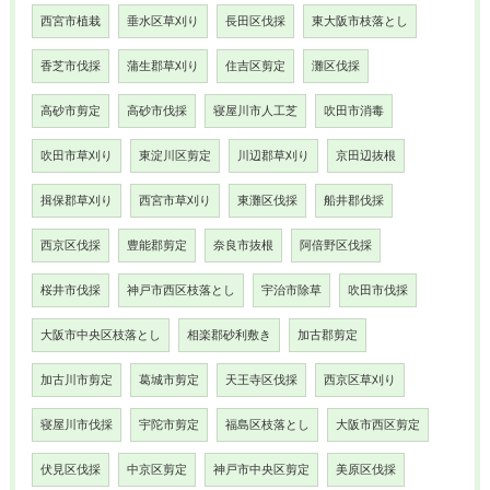
西宮市植栽
垂水区草刈り
長田区伐採
東大阪市枝落とし
香芝市伐採
蒲生郡草刈り
住吉区剪定
灘区伐採
高砂市剪定
高砂市伐採
寝屋川市人工芝
吹田市消毒
吹田市草刈り
東淀川区剪定
川辺郡草刈り
京田辺抜根
揖保郡草刈り
西宮市草刈り
東灘区伐採
船井郡伐採
西京区伐採
豊能郡剪定
奈良市抜根
阿倍野区伐採
桜井市伐採
神戸市西区枝落とし
宇治市除草
吹田市伐採
大阪市中央区枝落とし
相楽郡砂利敷き
加古郡剪定
加古川市剪定
葛城市剪定
天王寺区伐採
西京区草刈り
寝屋川市伐採
宇陀市剪定
福島区枝落とし
大阪市西区剪定
伏見区伐採
中京区剪定
神戸市中央区剪定
美原区伐採