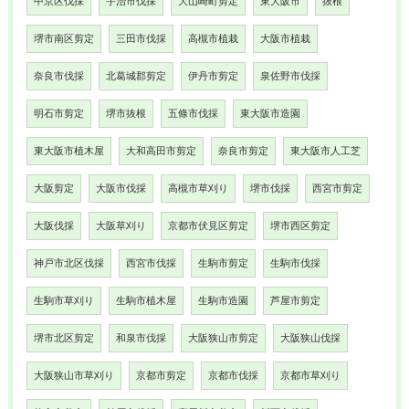
中京区伐採
宇治市伐採
大山崎町剪定
東大阪市
抜根
堺市南区剪定
三田市伐採
高槻市植栽
大阪市植栽
奈良市伐採
北葛城郡剪定
伊丹市剪定
泉佐野市伐採
明石市剪定
堺市抜根
五條市伐採
東大阪市造園
東大阪市植木屋
大和高田市剪定
奈良市剪定
東大阪市人工芝
大阪剪定
大阪市伐採
高槻市草刈り
堺市伐採
西宮市剪定
大阪伐採
大阪草刈り
京都市伏見区剪定
堺市西区剪定
神戸市北区伐採
西宮市伐採
生駒市剪定
生駒市伐採
生駒市草刈り
生駒市植木屋
生駒市造園
芦屋市剪定
堺市北区剪定
和泉市伐採
大阪狭山市剪定
大阪狭山伐採
大阪狭山市草刈り
京都市剪定
京都市伐採
京都市草刈り