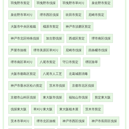
羽曳野市剪定
羽曳野市伐採
羽曳野市草刈り
泉佐野市剪定
泉佐野市草刈り
堺市西区伐採
吹田市剪定
尼崎市剪定
大阪市中央区植栽
橿原市剪定
神戸市須磨区剪定
神戸市北区特殊伐採
加古郡伐採
西成区剪定
堺市南区伐採
芦屋市抜根
堺市美原区草刈り
尼崎市伐採
四条畷市伐採
堺市南区草刈り
八尾市剪定
守口市剪定
堺区除草
大阪市都島区剪定
八尾市人工芝
北葛城郡消毒
神戸市垂水区松の剪定
茨木市伐採
京都市北区伐採
京都市山科区伐採
東大阪市伐採
福知山市伐採
剪定東大阪
伐採東大阪
草刈り東大阪
東大阪植木屋
茨木市剪定
茨木市草刈り
堺市北区抜根
神戸市西区伐採
神戸市長田区伐採