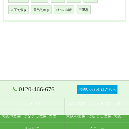
人工芝敷き
天然芝敷き
植木の消毒
三重郡
0120-466-676
お問い合わせはこちら
コンセプト
大阪の造園･はなまる造園 大阪店の口コミ情報
大阪の造園･はなまる造園 大阪店の評判
大阪の造園･はなまる造園 大阪店のお客様の声
サービス
メニュー