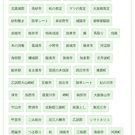
北葛城郡
高砂市
松の剪定
マツの剪定
大規模剪定
砂利敷き
防草シート
泉佐野市
城陽市
雀蜂巣駆除
赤穂市
桜井市
特殊伐採
加東市
棘
蔦取り
伐根
木の消毒
葛城市
小野市
姫城市
橋本市
河辺郡
海部郡
磯城郡
阪南市
泉南市
知多郡
京丹波町
船井郡
名古屋市
琵琶の木伐採
四日市市
播磨町
乙訓郡大山崎町
五條市
岩出市
除草シート
紀の川市
津市
加西市
寝屋川市
岬町
御所市
大阪狭山市
守山市
野洲市
生駒郡三郷町
枝落とし
東近江市
甲賀市
ごみ処分
近江八幡市
乙訓郡
シマトネリコ
西脇市
つる取り
松
湖南市
三島郡
海南市
河南町