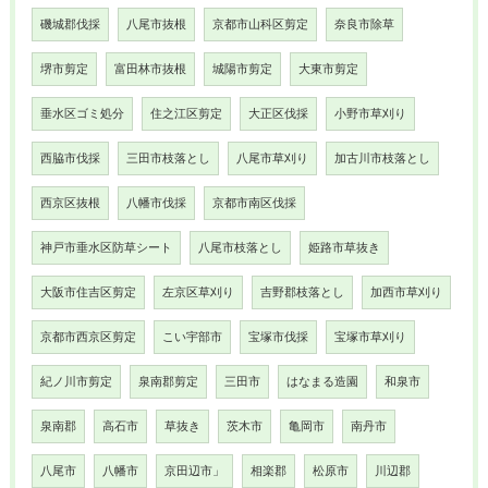
磯城郡伐採
八尾市抜根
京都市山科区剪定
奈良市除草
堺市剪定
富田林市抜根
城陽市剪定
大東市剪定
垂水区ゴミ処分
住之江区剪定
大正区伐採
小野市草刈り
西脇市伐採
三田市枝落とし
八尾市草刈り
加古川市枝落とし
西京区抜根
八幡市伐採
京都市南区伐採
神戸市垂水区防草シート
八尾市枝落とし
姫路市草抜き
大阪市住吉区剪定
左京区草刈り
吉野郡枝落とし
加西市草刈り
京都市西京区剪定
こい宇部市
宝塚市伐採
宝塚市草刈り
紀ノ川市剪定
泉南郡剪定
三田市
はなまる造園
和泉市
泉南郡
高石市
草抜き
茨木市
亀岡市
南丹市
八尾市
八幡市
京田辺市」
相楽郡
松原市
川辺郡