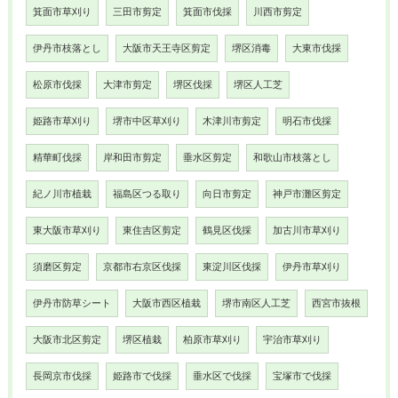
箕面市草刈り
三田市剪定
箕面市伐採
川西市剪定
伊丹市枝落とし
大阪市天王寺区剪定
堺区消毒
大東市伐採
松原市伐採
大津市剪定
堺区伐採
堺区人工芝
姫路市草刈り
堺市中区草刈り
木津川市剪定
明石市伐採
精華町伐採
岸和田市剪定
垂水区剪定
和歌山市枝落とし
紀ノ川市植栽
福島区つる取り
向日市剪定
神戸市灘区剪定
東大阪市草刈り
東住吉区剪定
鶴見区伐採
加古川市草刈り
須磨区剪定
京都市右京区伐採
東淀川区伐採
伊丹市草刈り
伊丹市防草シート
大阪市西区植栽
堺市南区人工芝
西宮市抜根
大阪市北区剪定
堺区植栽
柏原市草刈り
宇治市草刈り
長岡京市伐採
姫路市で伐採
垂水区で伐採
宝塚市で伐採