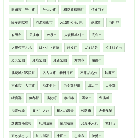
吹田市、豊中市
たつの市
相楽郡精華町
植え替え
除草剤散布
丹波篠山市
河辺郡猪名川町
泉北郡
有田郡
有田市
長浜市
米原市
大規模草刈り
高島市
大規模空き地
はやぶさ造園
丹波市
ゴミ処分
植木鉢処分
庭丸造園
庭鹿造園
庭吉造園
舞鶴市
綾部市
北葛城郡広陵町
名古屋市、春日井市
不用品処分
鈴鹿市
京都市、大津市
植木処分
泉南郡岬町
田辺市
日高郡
綴喜郡
伊都郡
能勢町
彦根市
栗東市
豊能町
消毒作業
庭の手入れ
植木の処分
松阪市
抜根作業
加古郡播磨町
紀州造園
播磨造園
お庭手入れ
枝打ち
高さ落とし
加古川郡
半田市
志摩市
伊勢市