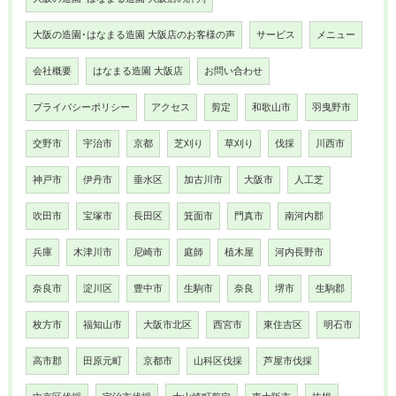
大阪の造園･はなまる造園 大阪店のお客様の声
サービス
メニュー
会社概要
はなまる造園 大阪店
お問い合わせ
プライバシーポリシー
アクセス
剪定
和歌山市
羽曳野市
交野市
宇治市
京都
芝刈り
草刈り
伐採
川西市
神戸市
伊丹市
垂水区
加古川市
大阪市
人工芝
吹田市
宝塚市
長田区
箕面市
門真市
南河内郡
兵庫
木津川市
尼崎市
庭師
植木屋
河内長野市
奈良市
淀川区
豊中市
生駒市
奈良
堺市
生駒郡
枚方市
福知山市
大阪市北区
西宮市
東住吉区
明石市
高市郡
田原元町
京都市
山科区伐採
芦屋市伐採