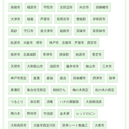
高槻市
橿原市
宇陀市
京田辺市
向日市
四條畷市
大津市
植栽
芦屋市
長岡京市
豊能郡
岸和田市
高砂
守口市
泉大津市
姫路市
貝塚市
富田林市
松原市 大阪市 堺市
神戸市 京都市 芦屋市 西宮市
桜井市 北葛城郡
草津市
揖保郡
柏原市
香芝市
天理市
大和郡山市
池田市
藤井寺市
狭山市
三木市
神戸市剪定
庭鹿
庭福
庭吉
四条畷市
摂津市
除草
東灘区
集合住宅剪定
桜枝打ち
梅の木剪定
松の木の剪定
つるとり
加古郡
消毒
ハチの巣駆除
大規模伐採
樫の木
野州市
竹伐採
金木犀
レッドロビン
大和高田市
大阪市西淀川区
防草シート敷施工
大東市